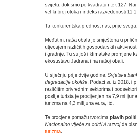
svijetu, dok smo po kvadraturi tek 127. Na
veliki broj otoka i indeks razvedenosti 11,1
Ta konkurentska prednost nas, prije svega, 
Međutim, naša obala je smještena u prilič
utjecajem različitih gospodarskih aktivno
i gradnje. Tu su još i klimatske promjene 
ekosustavu Jadrana i na našoj obali.
U siječnju prije dvije godine,
Svjetska ban
degradacije okoliša
. Podaci su iz 2018. i
različitim privrednim sektorima i podsekto
poslije turista je procijenjen na 7,9 milij
turizma na 4,3 milijuna eura, itd.
Te procjene pomažu tvorcima
plavih polit
Nacionalno vijeće za održivi razvoj
da bism
turizma
.