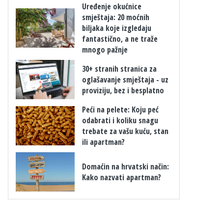
Uređenje okućnice
smještaja: 20 moćnih
biljaka koje izgledaju
fantastično, a ne traže
mnogo pažnje
30+ stranih stranica za
oglašavanje smještaja - uz
proviziju, bez i besplatno
​Peći na pelete: Koju peć
odabrati i koliku snagu
trebate za vašu kuću, stan
ili apartman?
​Domaćin na hrvatski način:
Kako nazvati apartman?