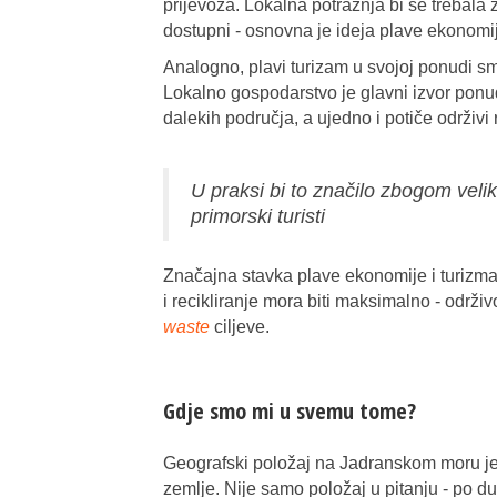
prijevoza. Lokalna potražnja bi se trebala 
dostupni - osnovna je ideja plave ekonomi
Analogno, plavi turizam u svojoj ponudi s
Lokalno gospodarstvo je glavni izvor ponu
dalekih područja, a ujedno i potiče održivi
U praksi bi to značilo zbogom veli
primorski turisti
Značajna stavka plave ekonomije i turizm
i recikliranje mora biti maksimalno - odr
waste
ciljeve.
Gdje smo mi u svemu tome?
Geografski položaj na Jadranskom moru j
zemlje. Nije samo položaj u pitanju - po d