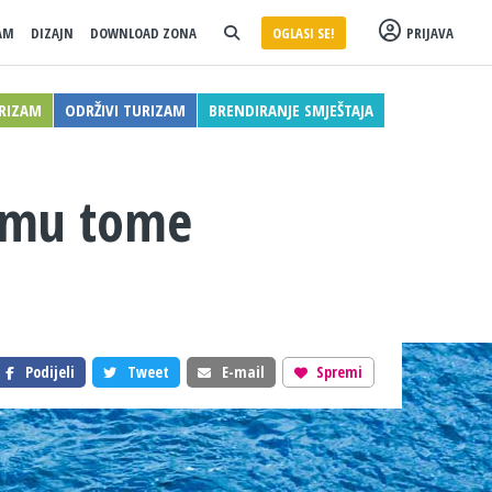
AM
DIZAJN
DOWNLOAD ZONA
OGLASI SE!
PRIJAVA
RIZAM
ODRŽIVI TURIZAM
BRENDIRANJE SMJEŠTAJA
vemu tome
Podijeli
Tweet
E-mail
Spremi