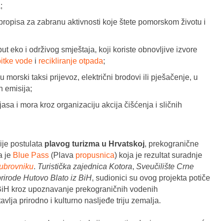
;
propisa za zabranu aktivnosti koje štete pomorskom životu i
t eko i održivog smještaja, koji koriste obnovljive izvore
pitke vode
i
recikliranje otpada
;
 morski taksi prijevoz, električni brodovi ili pješačenje, u
h emisija;
asa i mora kroz organizaciju akcija čišćenja i sličnih
ije postulata
plavog turizma u Hrvatskoj
, prekogranične
a je
Blue Pass
(Plava
propusnica
) koja je rezultat suradnje
ubrovniku
.
Turistička zajednica Kotora
,
Sveučilište Crne
rirode Hutovo Blato iz BiH
, sudionici su ovog projekta potiče
i BiH kroz upoznavanje prekograničnih vodenih
vlja prirodno i kulturno nasljeđe triju zemalja.