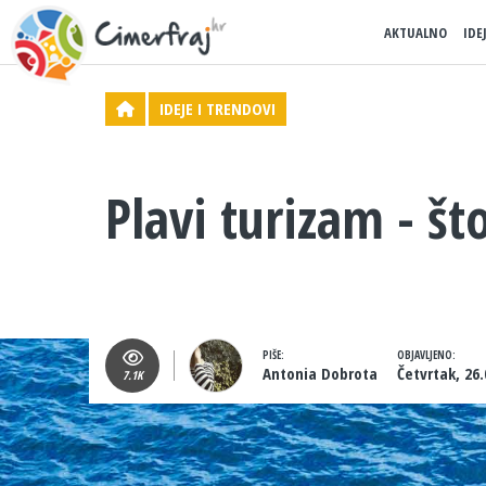
AKTUALNO
IDE
IDEJE I TRENDOVI
Plavi turizam - š
PIŠE:
OBJAVLJENO:
Antonia Dobrota
Četvrtak, 26.
7.1K