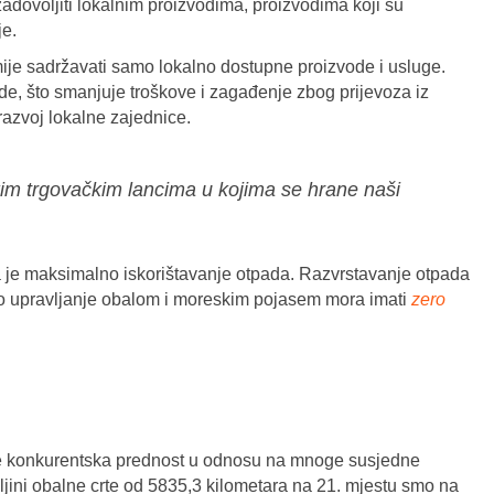
zadovoljiti lokalnim proizvodima, proizvodima koji su
je.
mije sadržavati samo lokalno dostupne proizvode i usluge.
de, što smanjuje troškove i zagađenje zbog prijevoza iz
 razvoj lokalne zajednice.
kim trgovačkim lancima u kojima se hrane naši
a je maksimalno iskorištavanje otpada. Razvrstavanje otpada
živo upravljanje obalom i moreskim pojasem mora imati
zero
e konkurentska prednost u odnosu na mnoge susjedne
uljini obalne crte od 5835,3 kilometara na 21. mjestu smo na