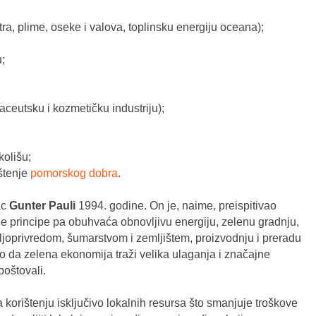
ra, plime, oseke i valova, toplinsku energiju oceana);
;
aceutsku i kozmetičku industriju);
kolišu;
štenje
pomorskog dobra
.
ac
Gunter Pauli
1994. godine. On je, naime, preispitivao
ne principe pa obuhvaća obnovljivu energiju, zelenu gradnju,
oljoprivredom, šumarstvom i zemljištem, proizvodnju i preradu
io da zelena ekonomija traži velika ulaganja i značajne
poštovali.
 korištenju isključivo lokalnih resursa što smanjuje troškove