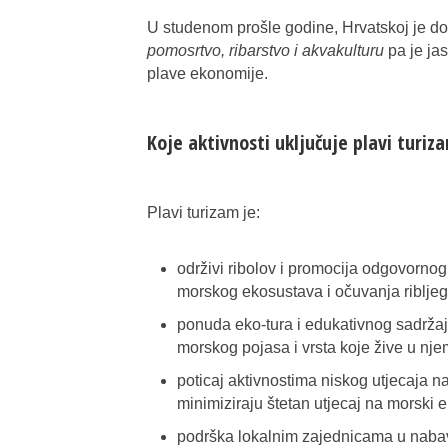
U studenom prošle godine, Hrvatskoj je dod
pomosrtvo, ribarstvo i akvakulturu
pa je ja
plave ekonomije.
Koje aktivnosti uključuje plavi turiz
Plavi turizam je:
održivi ribolov i promocija odgovornog
morskog ekosustava i očuvanja ribljeg
ponuda eko-tura i edukativnog sadržaja 
morskog pojasa i vrsta koje žive u nje
poticaj aktivnostima niskog utjecaja na
minimiziraju štetan utjecaj na morski 
podrška lokalnim zajednicama u nabavc