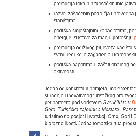
promocija lokalnih turističkih inicijativa
razvoj zaštićenih područja i provedba 
staništima;
podrška smještajnim kapacitetima, popu
energije, sustave za manju potrošnju
promocija održivog prijevoza kao što su
svrhu redukcije zagađenja i karbonski
podrška naporima u zaštiti obalnog poj
aktivnosti.
Jedan od konkretnih primjera implementac
suradnje i inovativnog turističkog proizvod
pet partnera pod vodstvom
Sveučilišta u
D
Gore
,
Turistička zajednica Mostara
i
Park p
turistime na posjet Hrvatskoj, Crnoj Gori 
bioraznolikosti. Jedna tematska ruta predsta