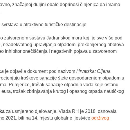
ravno, značajnoj duljini obale doprinosi činjenica da imamo
.
svrstava u atraktivne turističke destinacije.
no zatvorenom sustavu Jadranskog mora koji je sve više pod
sti, neadekvatnog upravljanja otpadom, prekomjernog ribolova
kao inhibitor onečišćenja i negativnih pojava u zatvorenom
ka
je objavila dokument pod nazivom
Hrvatska: Cijena
 procjenjuju troškove sanacije štete gospodarenjem otpadom u
rima. Primjerice, trošak sanacije otpadnih voda koje ostanu
una eura, trošak zbrinjavanja krutog i opasnog otpada nautičkog
ika
za usmjereno djelovanje. Vlada RH je 2018. osnovala
o 2021. bili na 14. mjestu globalne ljestvice
održivog