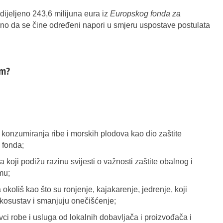
ijeljeno 243,6 milijuna eura iz
Europskog fonda za
sno da se čine određeni napori u smjeru uspostave postulata
am?
 konzumiranja ribe i morskih plodova kao dio zaštite
 fonda;
koji podižu razinu svijesti o važnosti zaštite obalnog i
mu;
 okoliš kao što su ronjenje, kajakarenje, jedrenje, koji
ekosustav i smanjuju onečišćenje;
i robe i usluga od lokalnih dobavljača i proizvođača i