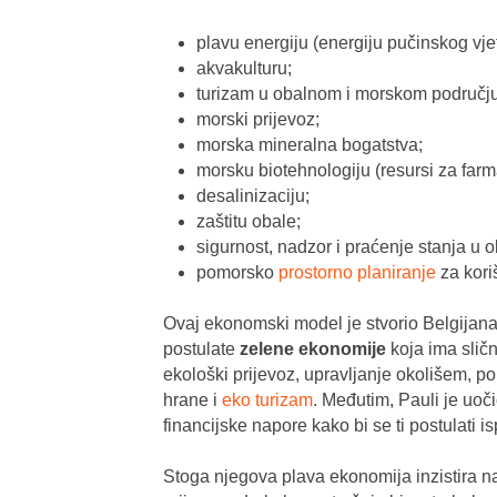
plavu energiju (energiju pučinskog vjet
akvakulturu;
turizam u obalnom i morskom području
morski prijevoz;
morska mineralna bogatstva;
morsku biotehnologiju (resursi za farm
desalinizaciju;
zaštitu obale;
sigurnost, nadzor i praćenje stanja u o
pomorsko
prostorno planiranje
za kori
Ovaj ekonomski model je stvorio Belgijan
postulate
zelene ekonomije
koja ima slič
ekološki prijevoz, upravljanje okolišem, p
hrane i
eko turizam
. Međutim, Pauli je uoč
financijske napore kako bi se ti postulati is
Stoga njegova plava ekonomija inzistira na