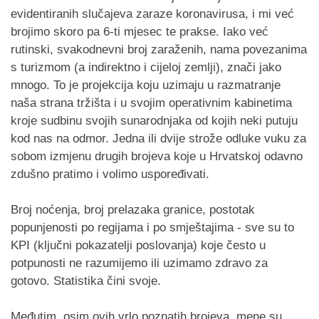
evidentiranih slučajeva zaraze koronavirusa, i mi već
brojimo skoro pa 6-ti mjesec te prakse. Iako već
rutinski, svakodnevni broj zaraženih, nama povezanima
s turizmom (a indirektno i cijeloj zemlji), znači jako
mnogo. To je projekcija koju uzimaju u razmatranje
naša strana tržišta i u svojim operativnim kabinetima
kroje sudbinu svojih sunarodnjaka od kojih neki putuju
kod nas na odmor. Jedna ili dvije strože odluke vuku za
sobom izmjenu drugih brojeva koje u Hrvatskoj odavno
zdušno pratimo i volimo uspoređivati.
Broj noćenja, broj prelazaka granice, postotak
popunjenosti po regijama i po smještajima - sve su to
KPI (ključni pokazatelji poslovanja) koje često u
potpunosti ne razumijemo ili uzimamo zdravo za
gotovo. Statistika čini svoje.
Međutim, osim ovih vrlo poznatih brojeva, mene su