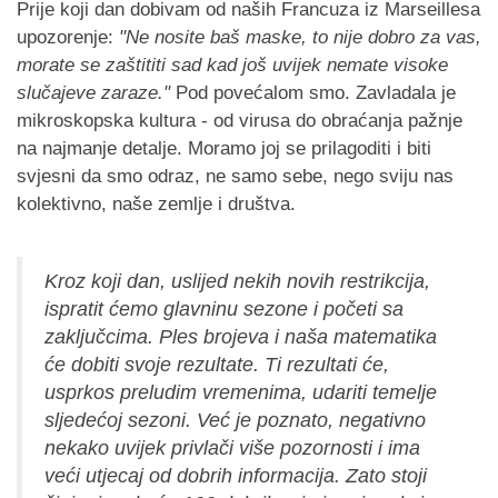
Prije koji dan dobivam od naših Francuza iz Marseillesa
upozorenje:
"Ne nosite baš maske, to nije dobro za vas,
morate se zaštititi sad kad još uvijek nemate visoke
slučajeve zaraze."
Pod povećalom smo. Zavladala je
mikroskopska kultura - od virusa do obraćanja pažnje
na najmanje detalje. Moramo joj se prilagoditi i biti
svjesni da smo odraz, ne samo sebe, nego sviju nas
kolektivno, naše zemlje i društva.
Kroz koji dan, uslijed nekih novih restrikcija,
ispratit ćemo glavninu sezone i početi sa
zaključcima. Ples brojeva i naša matematika
će dobiti svoje rezultate. Ti rezultati će,
usprkos preludim vremenima, udariti temelje
sljedećoj sezoni.
Već je poznato, negativno
nekako uvijek privlači više pozornosti i ima
veći utjecaj od dobrih informacija. Zato stoji