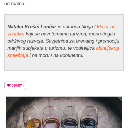
normalno.
Natalia Krešić Lončar
je autorica bloga
Odmor na
zadatku
koji se bavi temama turizma, marketinga i
održivog razvoja. Savjetnica za brending i promociju
manjih subjekata u turizmu, te voditeljica
obiteljskog
smještaja
i na moru i na kontinentu.
Spremi