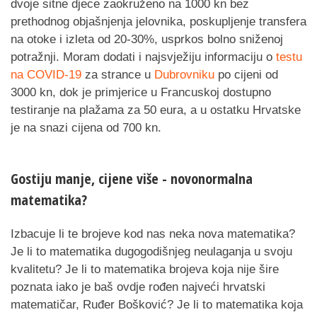
dvoje sitne djece zaokruženo na 1000 kn bez
prethodnog objašnjenja jelovnika, poskupljenje transfera
na otoke i izleta od 20-30%, usprkos bolno sniženoj
potražnji. Moram dodati i najsvježiju informaciju o
testu
na COVID-19
za strance u
Dubrovniku
po cijeni od
3000 kn, dok je primjerice u Francuskoj dostupno
testiranje na plažama za 50 eura, a u ostatku Hrvatske
je na snazi cijena od 700 kn.
Gostiju manje, cijene više - novonormalna
matematika?
Izbacuje li te brojeve kod nas neka nova matematika?
Je li to matematika dugogodišnjeg neulaganja u svoju
kvalitetu? Je li to matematika brojeva koja nije šire
poznata iako je baš ovdje rođen najveći hrvatski
matematičar, Ruđer Bošković? Je li to matematika koja