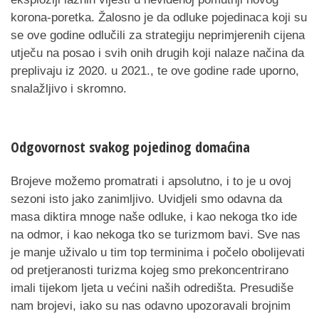
korona-poretka. Žalosno je da odluke pojedinaca koji su
se ove godine odlučili za strategiju neprimjerenih cijena
utječu na posao i svih onih drugih koji nalaze načina da
preplivaju iz 2020. u 2021., te ove godine rade uporno,
snalažljivo i skromno.
Odgovornost svakog pojedinog domaćina
Brojeve možemo promatrati i apsolutno, i to je u ovoj
sezoni isto jako zanimljivo. Uvidjeli smo odavna da
masa diktira mnoge naše odluke, i kao nekoga tko ide
na odmor, i kao nekoga tko se turizmom bavi. Sve nas
je manje uživalo u tim top terminima i počelo obolijevati
od pretjeranosti turizma kojeg smo prekoncentrirano
imali tijekom ljeta u većini naših odredišta. Presudiše
nam brojevi, iako su nas odavno upozoravali brojnim