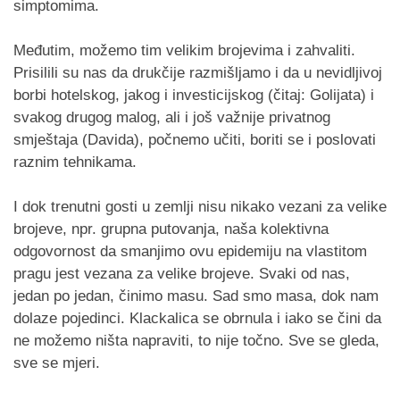
simptomima.
Međutim, možemo tim velikim brojevima i zahvaliti.
Prisilili su nas da drukčije razmišljamo i da u nevidljivoj
borbi hotelskog, jakog i investicijskog (čitaj: Golijata) i
svakog drugog malog, ali i još važnije privatnog
smještaja (Davida), počnemo učiti, boriti se i poslovati
raznim tehnikama.
I dok trenutni gosti u zemlji nisu nikako vezani za velike
brojeve, npr. grupna putovanja, naša kolektivna
odgovornost da smanjimo ovu epidemiju na vlastitom
pragu jest vezana za velike brojeve. Svaki od nas,
jedan po jedan, činimo masu. Sad smo masa, dok nam
dolaze pojedinci. Klackalica se obrnula i iako se čini da
ne možemo ništa napraviti, to nije točno. Sve se gleda,
sve se mjeri.