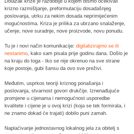
Dolazak krize je razdoblje u kojem bismo očekivali
krizno razmišljanje, preformulaciju dosadašnjeg
poslovanja, utrku za nekim dosada neprimijećenim
mogućnostima. Kriza je prilika za ubrzano snalaženje,
učenje, nove suradnje, nove proizvode, novu ponudu.
Tu je i novi način komunikacije:
digitalizirajmo se ili
nestanimo
, kako sam pisala prije godinu dana. Došlo je
na kraju do toga - tko se nije okrenuo na sve strane
koje postoje, gubi šansu da ovo sve preživi.
Međutim, usprkos teoriji kriznog ponašanja i
poslovanja, stvarnost govori drukčije. Iznenađujuće
promjene u cijenama i nemogućnost usporedbe
kvalitete i cijene je u ovoj krizi (koja se tek formirala, i
ne znamo dokad će trajati) dobilo puni zamah.
Naplaćivanje jednostavnog lokalnog jela za obitelj s