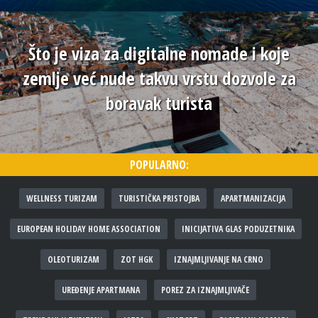
Što je viza za digitalne nomade i koje
zemlje već nude takvu vrstu dozvole za
boravak turista
POPULARNO:
WELLNESS TURIZAM
TURISTIČKA PRISTOJBA
APARTMANIZACIJA
EUROPEAN HOLIDAY HOME ASSOCIATION
INICIJATIVA GLAS PODUZETNIKA
OLEOTURIZAM
ZOT HGK
IZNAJMLJIVANJE NA CRNO
UREĐENJE APARTMANA
POREZ ZA IZNAJMLJIVAČE