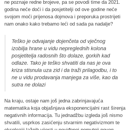
ne poznaje redne brojeve, pa se povodi time da 2021.
godina neće doći i da posjetitelji od ove godine neće
svojom moći prijenosa dojmova i preporuka prostrijeti
nam onako kako trebamo leći od sada pa nadalje?
Teško je odvajanje dojenčeta od vječnog
izobilja hrane u vidu nepreglednih kolona
posjetitelja radosnih što dolaze, gorkih kad
odlaze. Tako je teško shvatiti da nas je ova
kriza stisnula uza zid i da traži prilagodbu, i to
ne u vidu prodavanja manjega za više, kao da
sutra ne dolazi
Na kraju, ostaje nam još jedna zabrinjavajuća
matematika koja objašnjava eksponencijalni rast širenja
negativnih informacija. Tu jednadžbu izgleda još nismo
shvatili, usprkos zasićenju stvarnim negativizmom te
eksploziji lažnih vijesti u neviđenoj pomutnji novog