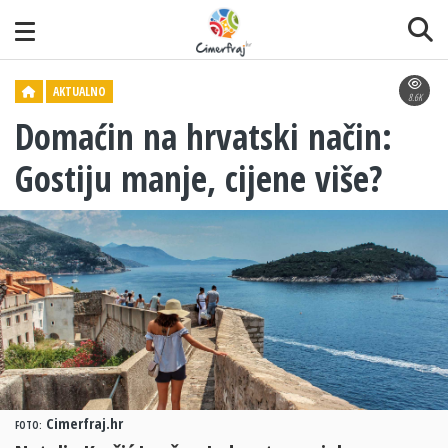
AKTUALNO
8.6K
Domaćin na hrvatski način:
Gostiju manje, cijene više?
Cimerfraj.hr
FOTO: