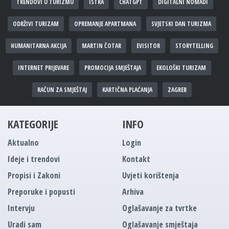
TRENDOVI U TURIZMU
ISTRA
CHATGPT
DIGITALNI NOMADI
ODRŽIVI TURIZAM
OPREMANJE APARTMANA
SVJETSKI DAN TURIZMA
HUMANITARNA AKCIJA
MARTIN ČOTAR
EVISITOR
STORYTELLING
INTERNET PRIJEVARE
PROMOCIJA SMJEŠTAJA
EKOLOŠKI TURIZAM
RAČUN ZA SMJEŠTAJ
KARTIČNA PLAĆANJA
ZAGREB
KATEGORIJE
INFO
Aktualno
Login
Ideje i trendovi
Kontakt
Propisi i Zakoni
Uvjeti korištenja
Preporuke i popusti
Arhiva
Intervju
Oglašavanje za tvrtke
Uradi sam
Oglašavanje smještaja