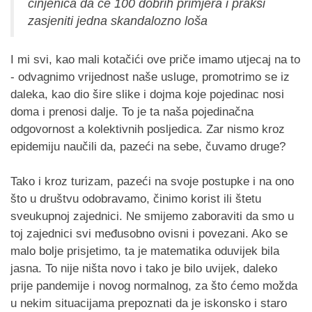
činjenica da će 100 dobrih primjera i praksi
zasjeniti jedna skandalozno loša
I mi svi, kao mali kotačići ove priče imamo utjecaj na to
- odvagnimo vrijednost naše usluge, promotrimo se iz
daleka, kao dio šire slike i dojma koje pojedinac nosi
doma i prenosi dalje. To je ta naša pojedinačna
odgovornost a kolektivnih posljedica. Zar nismo kroz
epidemiju naučili da, pazeći na sebe, čuvamo druge?
Tako i kroz turizam, pazeći na svoje postupke i na ono
što u društvu odobravamo, činimo korist ili štetu
sveukupnoj zajednici. Ne smijemo zaboraviti da smo u
toj zajednici svi međusobno ovisni i povezani. Ako se
malo bolje prisjetimo, ta je matematika oduvijek bila
jasna. To nije ništa novo i tako je bilo uvijek, daleko
prije pandemije i novog normalnog, za što ćemo možda
u nekim situacijama prepoznati da je iskonsko i staro