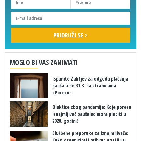
MOGLO BI VAS ZANIMATI
Ispunite Zahtjev za odgodu plaćanja
paušala do 31.3. na stranicama
ePorezne
Olakšice zbog pandemije: Koje poreze
iznajmljivač paušalac mora platiti u
2020. godini?
Službene preporuke za iznajmljivače:
Kako organizirati prihvat gostiju u