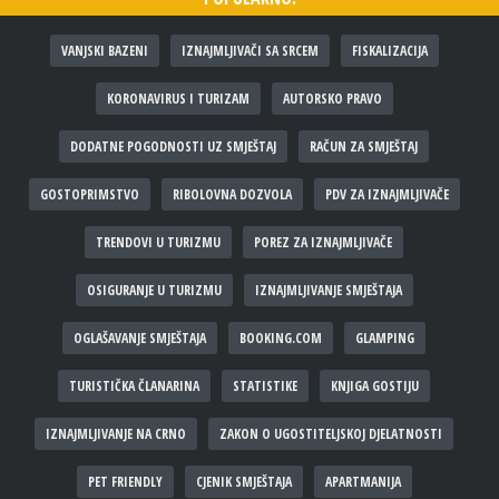
VANJSKI BAZENI
IZNAJMLJIVAČI SA SRCEM
FISKALIZACIJA
KORONAVIRUS I TURIZAM
AUTORSKO PRAVO
DODATNE POGODNOSTI UZ SMJEŠTAJ
RAČUN ZA SMJEŠTAJ
GOSTOPRIMSTVO
RIBOLOVNA DOZVOLA
PDV ZA IZNAJMLJIVAČE
TRENDOVI U TURIZMU
POREZ ZA IZNAJMLJIVAČE
OSIGURANJE U TURIZMU
IZNAJMLJIVANJE SMJEŠTAJA
OGLAŠAVANJE SMJEŠTAJA
BOOKING.COM
GLAMPING
TURISTIČKA ČLANARINA
STATISTIKE
KNJIGA GOSTIJU
IZNAJMLJIVANJE NA CRNO
ZAKON O UGOSTITELJSKOJ DJELATNOSTI
PET FRIENDLY
CJENIK SMJEŠTAJA
APARTMANIJA