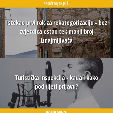
PROČITAJTE JOŠ:
Istekao prvi rok za rekategorizaciju - bez
zvjezdica ostao tek manji broj
iznajmljivača
Turistička inspekcija - kada i kako
podnijeti prijavu?
POPULARNO: