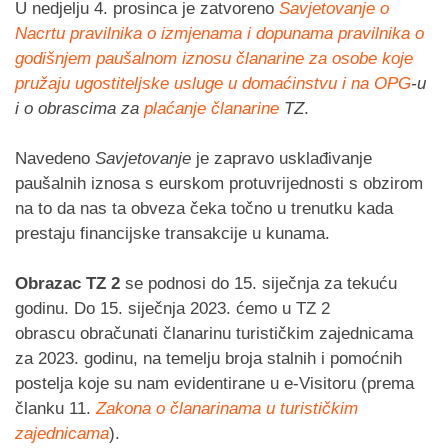
U nedjelju 4. prosinca je zatvoreno
Savjetovanje o
Nacrtu pravilnika o izmjenama i dopunama pravilnika o
godišnjem paušalnom iznosu članarine za osobe koje
pružaju ugostiteljske usluge u domaćinstvu i na
OPG
-u
i o obrascima za
plaćanje članarine
TZ
.
Navedeno
Savjetovanje
je zapravo usklađivanje
paušalnih iznosa s eurskom protuvrijednosti s obzirom
na to da nas ta obveza čeka točno u trenutku kada
prestaju financijske transakcije u kunama.
Obrazac TZ 2
se podnosi do 15. siječnja za tekuću
godinu. Do 15. siječnja 2023. ćemo u TZ 2
obrascu obračunati članarinu turističkim zajednicama
za 2023. godinu, na temelju broja stalnih i pomoćnih
postelja koje su nam evidentirane u e-Visitoru (prema
članku 11.
Zakona o članarinama u turističkim
zajednicama
).