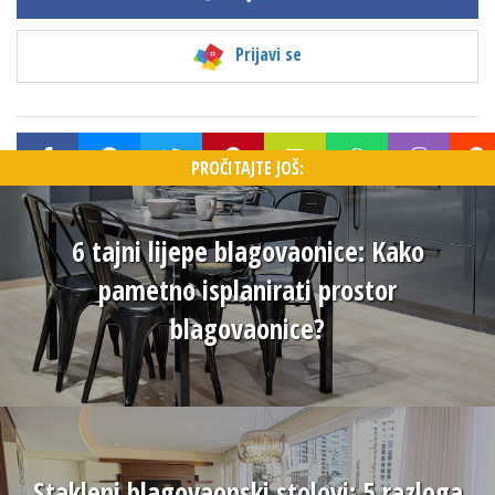
Prijavi se
PROČITAJTE JOŠ:
​6 tajni lijepe blagovaonice: Kako
pametno isplanirati prostor
blagovaonice?
Stakleni blagovaonski stolovi: 5 razloga