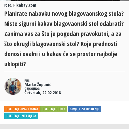
Pixabay.com
FOTO:
Planirate nabavku novog blagovaonskog stola?
Niste sigurni kakav blagovaonski stol odabrati?
Zanima vas za što je pogodan pravokutni, a za
što okrugli blagovaonski stol? Koje prednosti
donosi ovalni i u kakav će se prostor najbolje
uklopiti?
PIŠE:
Marko Županić
OBJAVLJENO:
Četvrtak, 22.02.2018
UREĐENJE APARTMANA
UREĐENJE DOMA
SAVJETI ZA UREĐENJE
UREĐENJE INTERIJERA