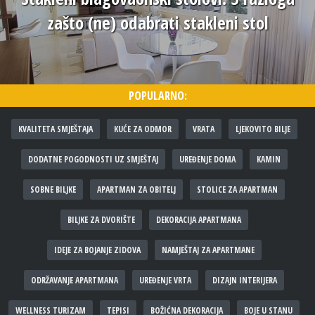
zašto (ne) odabrati stakleni stol
POPULARNO:
KVALITETA SMJEŠTAJA
KUĆE ZA ODMOR
VRATA
LJEKOVITO BILJE
DODATNE POGODNOSTI UZ SMJEŠTAJ
UREĐENJE DOMA
KAMIN
SOBNE BILJKE
APARTMAN ZA OBITELJ
STOLICE ZA APARTMAN
BILJKE ZA DVORIŠTE
DEKORACIJA APARTMANA
IDEJE ZA BOJANJE ZIDOVA
NAMJEŠTAJ ZA APARTMANE
ODRŽAVANJE APARTMANA
UREĐENJE VRTA
DIZAJN INTERIJERA
WELLNESS TURIZAM
TEPISI
BOŽIĆNA DEKORACIJA
BOJE U STANU