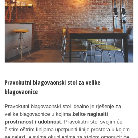
Pravokutni blagovaonski stol za velike
blagovaonice
Pravokutni blagovaonski stol idealno je rješenje za
velike blagovaonice u kojima
želite naglasiti
prostranost i udobnost
. Pravokutni stol svojim će
čistim oštrim linijama upotpuniti linije prostora u kojem
se nalazi, a svima okupljenima za stolom omogućit će