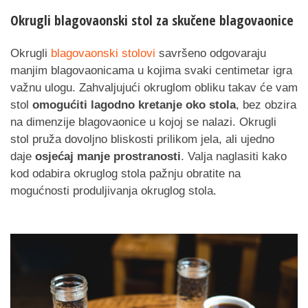
Okrugli blagovaonski stol za skučene blagovaonice
Okrugli
blagovaonski stolovi
savršeno odgovaraju
manjim blagovaonicama u kojima svaki centimetar igra
važnu ulogu. Zahvaljujući okruglom obliku takav će vam
stol
omogućiti lagodno kretanje oko stola
, bez obzira
na dimenzije blagovaonice u kojoj se nalazi. Okrugli
stol pruža dovoljno bliskosti prilikom jela, ali ujedno
daje
osjećaj manje prostranosti
. Valja naglasiti kako
kod odabira okruglog stola pažnju obratite na
mogućnosti produljivanja okruglog stola.