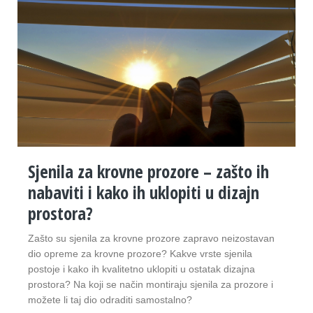
Sjenila za krovne prozore – zašto ih
nabaviti i kako ih uklopiti u dizajn
prostora?
Zašto su sjenila za krovne prozore zapravo neizostavan
dio opreme za krovne prozore? Kakve vrste sjenila
postoje i kako ih kvalitetno uklopiti u ostatak dizajna
prostora? Na koji se način montiraju sjenila za prozore i
možete li taj dio odraditi samostalno?