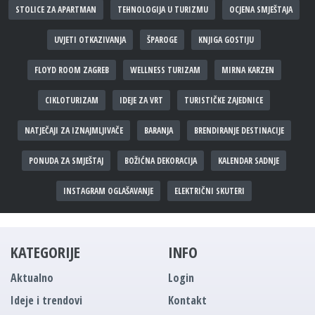
STOLICE ZA APARTMAN
TEHNOLOGIJA U TURIZMU
OCJENA SMJEŠTAJA
UVJETI OTKAZIVANJA
ŠPAROGE
KNJIGA GOSTIJU
FLOYD ROOM ZAGREB
WELLNESS TURIZAM
MIRNA KARZEN
CIKLOTURIZAM
IDEJE ZA VRT
TURISTIČKE ZAJEDNICE
NATJEČAJI ZA IZNAJMLJIVAČE
BARANJA
BRENDIRANJE DESTINACIJE
PONUDA ZA SMJEŠTAJ
BOŽIĆNA DEKORACIJA
KALENDAR SADNJE
INSTAGRAM OGLAŠAVANJE
ELEKTRIČNI SKUTERI
KATEGORIJE
INFO
Aktualno
Login
Ideje i trendovi
Kontakt