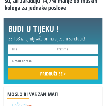
su, ali zarađuju 14,7% manje od muških
kolega za jednake poslove
BUDI U TIJEKU !
33.153 iznajmljivača prima vijesti u sandučić!
MOGLO BI VAS ZANIMATI