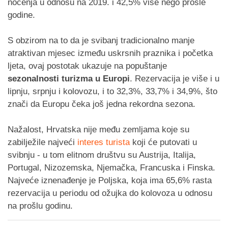
noćenja u odnosu na 2019. i 42,5% više nego prošle
godine.
S obzirom na to da je svibanj tradicionalno manje
atraktivan mjesec između uskrsnih praznika i početka
ljeta, ovaj postotak ukazuje na popuštanje
sezonalnosti turizma u Europi
. Rezervacija je više i u
lipnju, srpnju i kolovozu, i to 32,3%, 33,7% i 34,9%, što
znači da Europu čeka još jedna rekordna sezona.
Nažalost, Hrvatska nije među zemljama koje su
zabilježile najveći
interes turista
koji će putovati u
svibnju - u tom elitnom društvu su Austrija, Italija,
Portugal, Nizozemska, Njemačka, Francuska i Finska.
Najveće iznenađenje je Poljska, koja ima 65,6% rasta
rezervacija u periodu od ožujka do kolovoza u odnosu
na prošlu godinu.