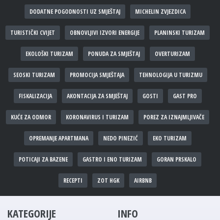
DODATNE POGODNOSTI UZ SMJEŠTAJ
MICHELIN ZVJEZDICA
TURISTIČKI CVIJET
OBNOVLJIVI IZVORI ENERGIJE
PLANINSKI TURIZAM
EKOLOŠKI TURIZAM
PONUDA ZA SMJEŠTAJ
OVERTURIZAM
SEOSKI TURIZAM
PROMOCIJA SMJEŠTAJA
TEHNOLOGIJA U TURIZMU
FISKALIZACIJA
AKONTACIJA ZA SMJEŠTAJ
GOSTI
GAST PRO
KUĆE ZA ODMOR
KORONAVIRUS I TURIZAM
POREZ ZA IZNAJMLJIVAČE
OPREMANJE APARTMANA
NEDO PINEZIĆ
EKO TURIZAM
POTICAJI ZA BAZENE
GASTRO I ENO TURIZAM
GORAN PRSKALO
RECEPTI
ZOT HGK
AIRBNB
KATEGORIJE
INFO