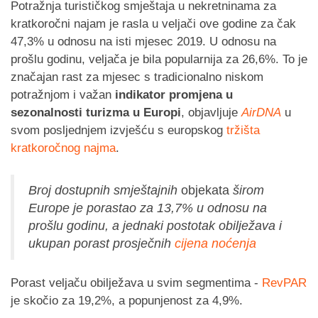
Potražnja turističkog smještaja u nekretninama za
kratkoročni najam je rasla u veljači ove godine za čak
47,3% u odnosu na isti mjesec 2019. U odnosu na
prošlu godinu, veljača je bila popularnija za 26,6%. To je
značajan rast za mjesec s tradicionalno niskom
potražnjom i važan
indikator promjena u
sezonalnosti turizma u Europi
, objavljuje
AirDNA
u
svom posljednjem izvješću s europskog
tržišta
kratkoročnog najma
.
Broj dostupnih smještajnih
objekata
širom
Europe je porastao za 13,7% u odnosu na
prošlu godinu, a jednaki postotak obilježava i
ukupan porast prosječnih
cijena noćenja
Porast veljaču obilježava u svim segmentima -
RevPAR
je skočio za 19,2%, a popunjenost za 4,9%.