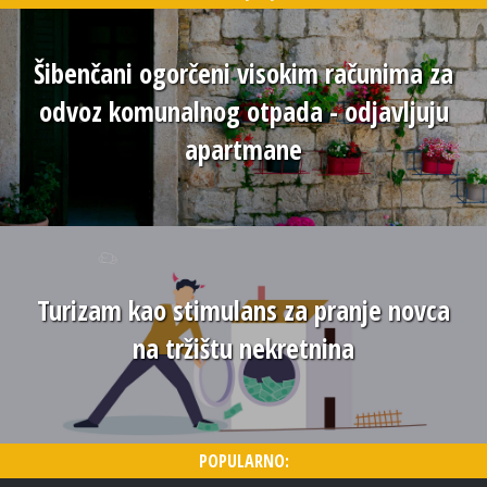
Šibenčani ogorčeni visokim računima za
odvoz komunalnog otpada - odjavljuju
apartmane
Turizam kao stimulans za pranje novca
na tržištu nekretnina
POPULARNO: