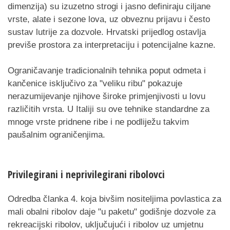
dimenzija) su izuzetno strogi i jasno definiraju ciljane
vrste, alate i sezone lova, uz obveznu prijavu i često
sustav lutrije za dozvole. Hrvatski prijedlog ostavlja
previše prostora za interpretaciju i potencijalne kazne.
Ograničavanje tradicionalnih tehnika poput odmeta i
kančenice isključivo za "veliku ribu" pokazuje
nerazumijevanje njihove široke primjenjivosti u lovu
različitih vrsta. U Italiji su ove tehnike standardne za
mnoge vrste pridnene ribe i ne podliježu takvim
paušalnim ograničenjima.
Privilegirani i neprivilegirani ribolovci
Odredba članka 4. koja bivšim nositeljima povlastica za
mali obalni ribolov daje "u paketu" godišnje dozvole za
rekreacijski ribolov, uključujući i ribolov uz umjetnu