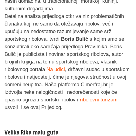
naših domaćina, u tradicionalnoj "morskoj" kuhinji,
kulturnim događajima
Detaljna analiza prijedloga otkriva niz problematičnih
članaka koji ne samo da otežavaju ribolov, već i
upućuju na nedostatno razumijevanje same srži
sportskog ribolova, tvrdi
Boris Bulić
s kojim smo se
konzultirali oko sadržaja prijedloga Pravilnika. Boris
Bulić je publicista i novinar sportskog ribolova, autor
brojnih knjiga na temu sportskog ribolova, vlasnik
ribolovnog portala
Na udici
, državni sudac u sportskom
ribolovu i natjecatelj, čime je njegova stručnost u ovoj
domeni neupitna. Naša platforma Cimerfraj.hr je
izdvojla neke nelogičnosti i nedorečenosti koje će
opasno ugroziti sportski ribolov i
ribolovni turizam
usvoji li se ovaj Prijedlog.
Velika Riba malu guta