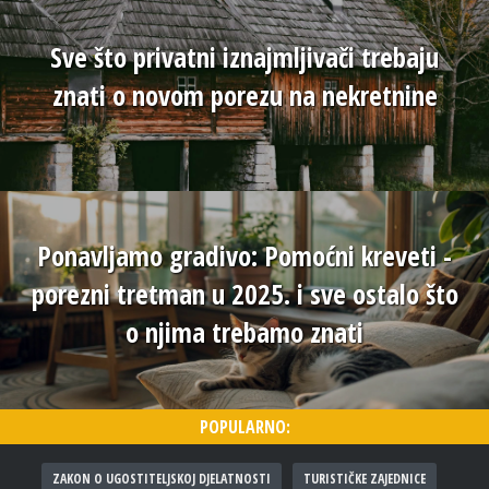
Sve što privatni iznajmljivači trebaju
znati o novom porezu na nekretnine
Ponavljamo gradivo: Pomoćni kreveti -
porezni tretman u 2025. i sve ostalo što
o njima trebamo znati
POPULARNO:
ZAKON O UGOSTITELJSKOJ DJELATNOSTI
TURISTIČKE ZAJEDNICE