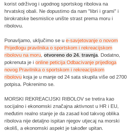
korist održivog i ugodnog sportskog ribolova na
hrvatskoj obali. Ne dopustimo da nam "libri i grami" i
birokratske besmislice unište strast prema moru i
ribolovu.
Ponavljamo, uključimo se u
e-savjetovanje o novom
Prijedlogu pravilnika o sportskom i rekreacijskom
ribolovu na moru
,
otvoreno do 24. travnja
. Dodatno,
pokrenuta je i
online peticija Odbacivanje prijedloga
novog Pravilnika o sportskom i rekreacijskom
ribolovu
koja je u manje od 24 sata skupila više od 2700
potpisa. Pokrenimo se.
MORSKI REKREACIJSKI RIBOLOV se tretira kao
socijalno i ekonomski značajna aktivnost u HR i EU,
međutim realno stanje je da zasad kod takvog oblika
ribolova nije detaljno ispitan njegov utjecaj na morski
okoliš, a ekonomski aspekt je također upitan.