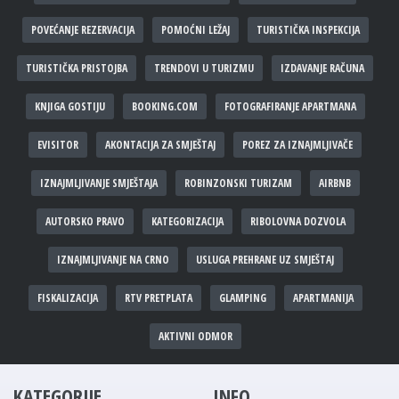
POVEĆANJE REZERVACIJA
POMOĆNI LEŽAJ
TURISTIČKA INSPEKCIJA
TURISTIČKA PRISTOJBA
TRENDOVI U TURIZMU
IZDAVANJE RAČUNA
KNJIGA GOSTIJU
BOOKING.COM
FOTOGRAFIRANJE APARTMANA
EVISITOR
AKONTACIJA ZA SMJEŠTAJ
POREZ ZA IZNAJMLJIVAČE
IZNAJMLJIVANJE SMJEŠTAJA
ROBINZONSKI TURIZAM
AIRBNB
AUTORSKO PRAVO
KATEGORIZACIJA
RIBOLOVNA DOZVOLA
IZNAJMLJIVANJE NA CRNO
USLUGA PREHRANE UZ SMJEŠTAJ
FISKALIZACIJA
RTV PRETPLATA
GLAMPING
APARTMANIJA
AKTIVNI ODMOR
KATEGORIJE
INFO