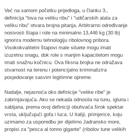
Već na samom početku prijedloga, u članku 3.,
definicija "lova na veliku ribu" i "udičarskih alata za
veliku ribu" otvara brojna pitanja. Arbitrarno određivanje
nosivosti štapa i role na minimalno 13,446 kg (30 lb)
ignorira modernu tehnologiju ribolovnog pribora.
Visokokvalitetni štapovi male siluete mogu imati
izuzetnu snagu, dok role s manjim kapacitetom mogu
imati snažnu kočnicu. Ova fiksna brojka ne odražava
stvarnost na terenu i potencijalno kriminalizira
posjedovanje sasvim legitimne opreme.
Nadalje, nejasnoća oko definicije "velike ribe" je
zabrinjavajuća. Ako se nekada odnosila na tunu, igluna i
sabljana, prema ovoj definiciji obuhvaća širok spektar
vrsta, uključujući gofa i luca. U Italiji, primjerice, koju
uzimamo za usporedbu jer dijelimo Jadransko more,
propisi za "pesca al tonno gigante" (ribolov tune velikih