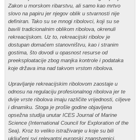
Zakon u morskom ribarstvu, ali samo kao mrtvo
slovo na papiru jer njegov oblik u stvarnosti nije
definiran. Tako su se mnogi ribolovci, koji su se
bavili tradicionalnim oblikom ribolova, okrenuli
rekreacijskom. Uz to, rekreacijski ribolov je
dostupan domaćem stanovništvu, kao i stranim
gostima, što dovodi u opasnost resurse od
preeksploatacije zbog manjka kontrole i podataka
koje država ima nad takvom vrstom ribolova.
Upravljanje rekreacijskim ribolovom zaostaje u
odnosu na regulaciju profesionalnog ribolova jer te
dvije vrste ribolova imaju različite vrijednosti, ciljeve
i dinamiku. Stoga je prošle godine objavljena
opsežna studija unutar ICES Journal of Marine
Science (International Council for Exploration of the
Sea). Kroz to veliko istraživanje u koje su bili
uključeni svi relevantni europski znanstvenici,