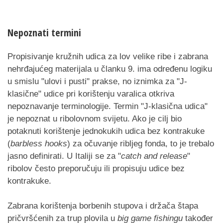
Nepoznati termini
Propisivanje kružnih udica za lov velike ribe i zabrana
nehrđajućeg materijala u članku 9. ima određenu logiku
u smislu "ulovi i pusti" prakse, no iznimka za "J-
klasične" udice pri korištenju varalica otkriva
nepoznavanje terminologije. Termin "J-klasična udica"
je nepoznat u ribolovnom svijetu. Ako je cilj bio
potaknuti korištenje jednokukih udica bez kontrakuke
(
barbless hooks
) za očuvanje ribljeg fonda, to je trebalo
jasno definirati. U Italiji se za "
catch and release
"
ribolov često preporučuju ili propisuju udice bez
kontrakuke.
Zabrana korištenja borbenih stupova i držača štapa
pričvršćenih za trup plovila u
big game fishingu
također