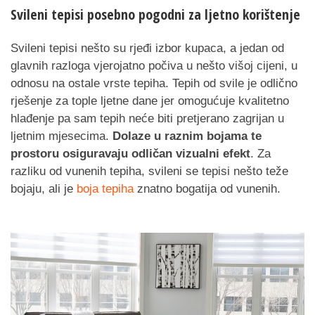
Svileni tepisi posebno pogodni za ljetno korištenje
Svileni tepisi nešto su rjeđi izbor kupaca, a jedan od
glavnih razloga vjerojatno počiva u nešto višoj cijeni, u
odnosu na ostale vrste tepiha. Tepih od svile je odlično
rješenje za tople ljetne dane jer omogućuje kvalitetno
hlađenje pa sam tepih neće biti pretjerano zagrijan u
ljetnim mjesecima.
Dolaze u raznim bojama te
prostoru osiguravaju odličan vizualni efekt
. Za
razliku od vunenih tepiha, svileni se tepisi nešto teže
bojaju, ali je
boja tepiha
znatno bogatija od vunenih.