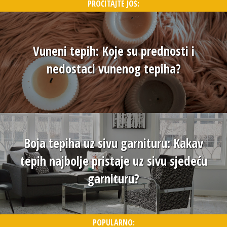
PROČITAJTE JOŠ:
Vuneni tepih: Koje su prednosti i
nedostaci vunenog tepiha?
Boja tepiha uz sivu garnituru: Kakav
tepih najbolje pristaje uz sivu sjedeću
garnituru?
POPULARNO: