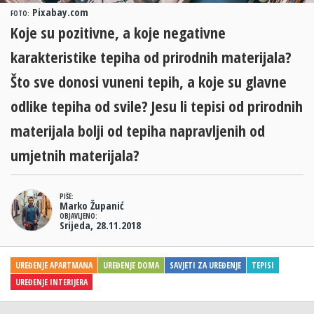
Pixabay.com
FOTO:
Koje su pozitivne, a koje negativne
karakteristike tepiha od prirodnih materijala?
Što sve donosi vuneni tepih, a koje su glavne
odlike tepiha od svile? Jesu li tepisi od prirodnih
materijala bolji od tepiha napravljenih od
umjetnih materijala?
PIŠE:
Marko Županić
OBJAVLJENO:
Srijeda, 28.11.2018
UREĐENJE APARTMANA
UREĐENJE DOMA
SAVJETI ZA UREĐENJE
TEPISI
UREĐENJE INTERIJERA