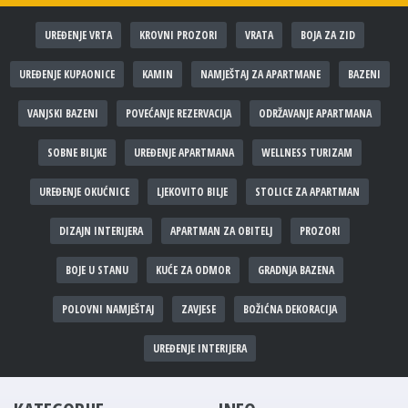
UREĐENJE VRTA
KROVNI PROZORI
VRATA
BOJA ZA ZID
UREĐENJE KUPAONICE
KAMIN
NAMJEŠTAJ ZA APARTMANE
BAZENI
VANJSKI BAZENI
POVEĆANJE REZERVACIJA
ODRŽAVANJE APARTMANA
SOBNE BILJKE
UREĐENJE APARTMANA
WELLNESS TURIZAM
UREĐENJE OKUĆNICE
LJEKOVITO BILJE
STOLICE ZA APARTMAN
DIZAJN INTERIJERA
APARTMAN ZA OBITELJ
PROZORI
BOJE U STANU
KUĆE ZA ODMOR
GRADNJA BAZENA
POLOVNI NAMJEŠTAJ
ZAVJESE
BOŽIĆNA DEKORACIJA
UREĐENJE INTERIJERA