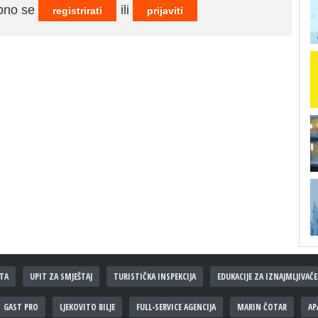
ebno se
ili
registrirati
prijaviti
TA
UPIT ZA SMJEŠTAJ
TURISTIČKA INSPEKCIJA
EDUKACIJE ZA IZNAJMLJIVAČE
GAST PRO
LJEKOVITO BILJE
FULL-SERVICE AGENCIJA
MARIN ČOTAR
AP