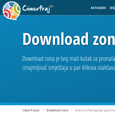
AKTUALNO
IDE
Download zo
Download zona je tvoj mali kutak za pronal
iznajmljivač smještaja u par klikova olakšav
Cimerfraj.hr
>
Download zona
>
Uvjeti za kategorije apartm