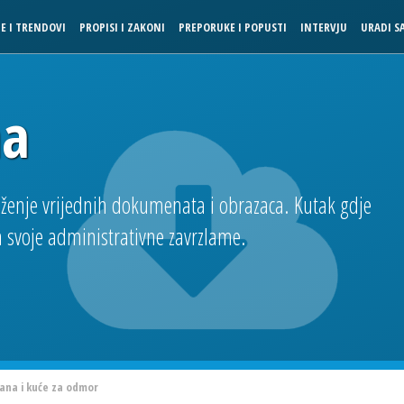
JE I TRENDOVI
PROPISI I ZAKONI
PREPORUKE I POPUSTI
INTERVJU
URADI S
na
aženje vrijednih dokumenata i obrazaca. Kutak gdje
a svoje administrativne zavrzlame.
ana i kuće za odmor