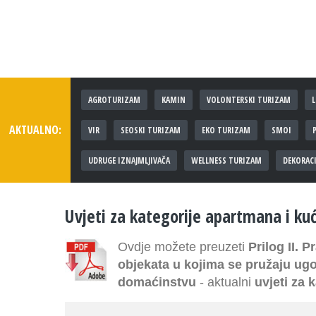
AGROTURIZAM
KAMIN
VOLONTERSKI TURIZAM
L
AKTUALNO:
VIR
SEOSKI TURIZAM
EKO TURIZAM
SMOI
UDRUGE IZNAJMLJIVAČA
WELLNESS TURIZAM
DEKORAC
Uvjeti za kategorije apartmana i ku
Ovdje možete preuzeti
Prilog II. P
objekata u kojima se pružaju ugo
domaćinstvu
- aktualni
uvjeti za 