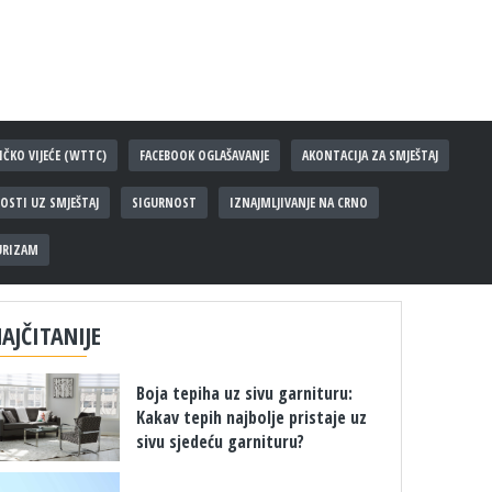
IČKO VIJEĆE (WTTC)
FACEBOOK OGLAŠAVANJE
AKONTACIJA ZA SMJEŠTAJ
STI UZ SMJEŠTAJ
SIGURNOST
IZNAJMLJIVANJE NA CRNO
URIZAM
AJČITANIJE
Boja tepiha uz sivu garnituru:
Kakav tepih najbolje pristaje uz
sivu sjedeću garnituru?