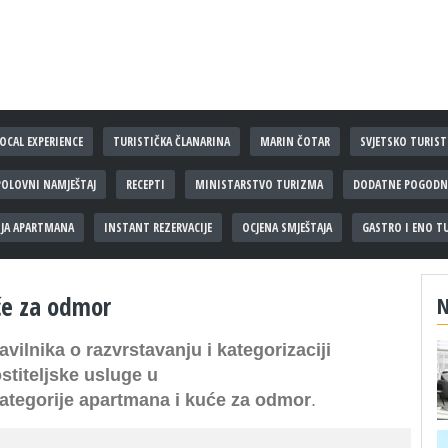
OCAL EXPERIENCE
TURISTIČKA ČLANARINA
MARIN ČOTAR
SVJETSKO TURIST
POLOVNI NAMJEŠTAJ
RECEPTI
MINISTARSTVO TURIZMA
DODATNE POGODNO
IJA APARTMANA
INSTANT REZERVACIJE
OCJENA SMJEŠTAJA
GASTRO I ENO T
će za odmor
N
ravilnika o razvrstavanju i kategorizaciji
stiteljske usluge u
kategorije apartmana i kuće za odmor
.