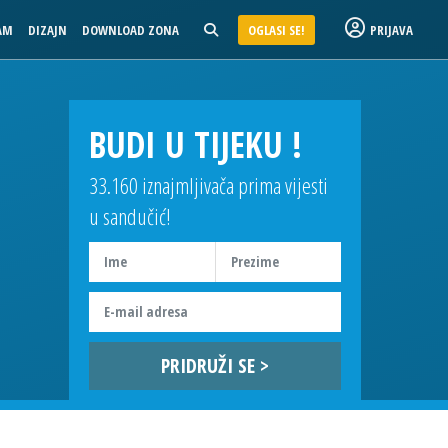
AM
DIZAJN
DOWNLOAD ZONA
OGLASI SE!
PRIJAVA
BUDI U TIJEKU !
33.160 iznajmljivača prima vijesti
u sandučić!