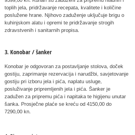
9399,00 kn. Kuhari su zaduženi za pripremu hladnih i
toplih jela, pridržavanje recepata, kvalitete i količine
poslužene hrane. Njihovo zaduženje uključuje brigu o
kuhinjskom alatu i opremi te pridržavanje strogih
zdravstvenih i sanitarnih propisa.
3. Konobar / šanker
Konobar je odgovoran za postavljanje stolova, doček
gostiju, zaprimanje rezervacija i narudžbi, savjetovanje
gostiju pri izboru jela i pića, naplatu usluge,
posluživanje pripremljenih jela i pića. Šanker je
zadužen za pripremu pića i napitaka te higijenu unutar
šanka. Prosječne plaće se kreću od 4150,00 do
7290,00 kn.