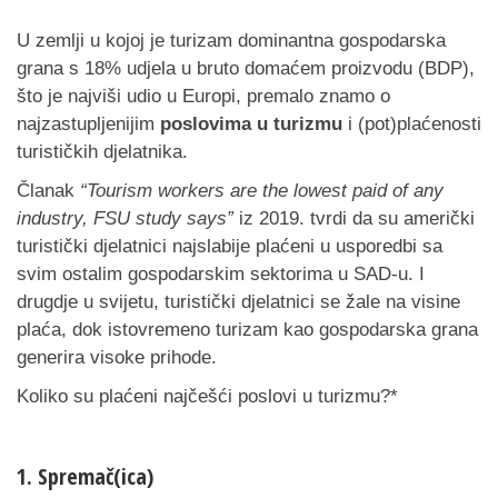
U zemlji u kojoj je turizam dominantna gospodarska
grana s 18% udjela u bruto domaćem proizvodu (BDP),
što je najviši udio u Europi, premalo znamo o
najzastupljenijim
poslovima u turizmu
i (pot)plaćenosti
turističkih djelatnika.
Članak
“Tourism workers are the lowest paid of any
industry, FSU study says”
iz
2019. tvrdi da su američki
turistički djelatnici najslabije plaćeni u usporedbi sa
svim ostalim gospodarskim sektorima u SAD-u. I
drugdje u svijetu, turistički djelatnici se žale na visine
plaća, dok istovremeno turizam kao gospodarska grana
generira visoke prihode.
Koliko su plaćeni najčešći poslovi u turizmu?*
1. Spremač(ica)