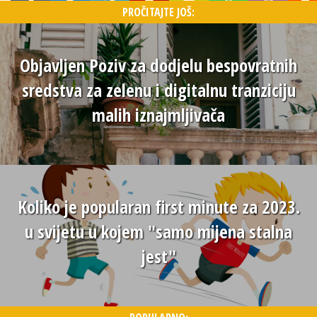
PROČITAJTE JOŠ:
Objavljen Poziv za dodjelu bespovratnih
sredstva za zelenu i digitalnu tranziciju
malih iznajmljivača
Koliko je popularan first minute za 2023.
u svijetu u kojem "samo mijena stalna
jest"