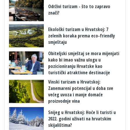
Održivi turizam - što to zapravo
znači?
Ekološki turizam u Hrvatskoj: 7
zelenih koraka prema eco-friendly
smještaju
Obiteljski smještaj se mora mijenjati
kako bi imao važnu ulogu u
pozicioniranju Hrvatske kao
turistički atraktivne destinacije
Vinski turizam u Hrvatskoj:
Zanemareni potencijal u doba sve
većeg uvoza i manje domaće
proizvodnje vina
​Snijeg u Hrvatskoj: Hoće li turisti u
2022. godini uživati na hrvatskim
skijalištima?