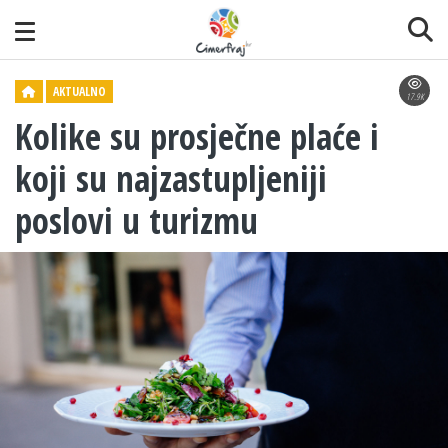
AKTUALNO
17.9K
Kolike su prosječne plaće i
koji su najzastupljeniji
poslovi u turizmu