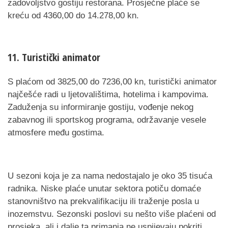
zadovoljstvo gostiju restorana. Prosječne plaće se
kreću od 4360,00 do 14.278,00 kn.
11. Turistički animator
S plaćom od 3825,00 do 7236,00 kn, turistički animator
najčešće radi u ljetovalištima, hotelima i kampovima.
Zaduženja su informiranje gostiju, vođenje nekog
zabavnog ili sportskog programa, održavanje vesele
atmosfere među gostima.
U sezoni koja je za nama nedostajalo je oko 35 tisuća
radnika. Niske plaće unutar sektora potiču domaće
stanovništvo na prekvalifikaciju ili traženje posla u
inozemstvu. Sezonski poslovi su nešto više plaćeni od
prosjeka, ali i dalje ta primanja ne uspijevaju pokriti