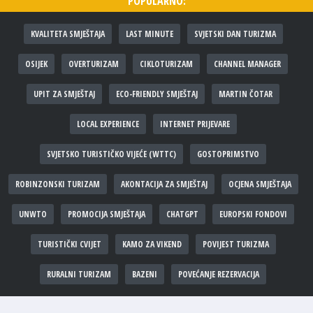
POPULARNO:
KVALITETA SMJEŠTAJA
LAST MINUTE
SVJETSKI DAN TURIZMA
OSIJEK
OVERTURIZAM
CIKLOTURIZAM
CHANNEL MANAGER
UPIT ZA SMJEŠTAJ
ECO-FRIENDLY SMJEŠTAJ
MARTIN ČOTAR
LOCAL EXPERIENCE
INTERNET PRIJEVARE
SVJETSKO TURISTIČKO VIJEĆE (WTTC)
GOSTOPRIMSTVO
ROBINZONSKI TURIZAM
AKONTACIJA ZA SMJEŠTAJ
OCJENA SMJEŠTAJA
UNWTO
PROMOCIJA SMJEŠTAJA
CHATGPT
EUROPSKI FONDOVI
TURISTIČKI CVIJET
KAMO ZA VIKEND
POVIJEST TURIZMA
RURALNI TURIZAM
BAZENI
POVEĆANJE REZERVACIJA