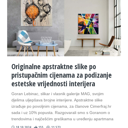
Originalne apstraktne slike po
pristupačnim cijenama za podizanje
estetske vrijednosti interijera
Goran Lebinac, slikar i vlasnik galerije MAG, svojim
djelima uljepšava brojne interijere. Apstraktne slike
izrađuje po povoljnim cijenama, za članove Cimerfraj.hr
sada i uz 10% popusta. Razgovarali smo s Goranom o
trendovima i najčešćim greškama u uređenju apartmana
18.10.2024
155
11.573