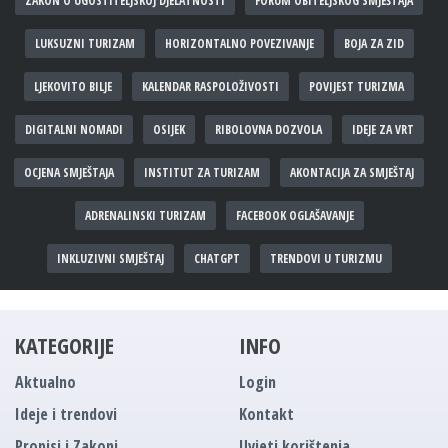
ZAKON O UGOSTITELJSKOJ DJELATNOSTI
FORUM OBITELJSKOG SMJEŠTAJA
LUKSUZNI TURIZAM
HORIZONTALNO POVEZIVANJE
BOJA ZA ZID
LJEKOVITO BILJE
KALENDAR RASPOLOŽIVOSTI
POVIJEST TURIZMA
DIGITALNI NOMADI
OSIJEK
RIBOLOVNA DOZVOLA
IDEJE ZA VRT
OCJENA SMJEŠTAJA
INSTITUT ZA TURIZAM
AKONTACIJA ZA SMJEŠTAJ
ADRENALINSKI TURIZAM
FACEBOOK OGLAŠAVANJE
INKLUZIVNI SMJEŠTAJ
CHATGPT
TRENDOVI U TURIZMU
KATEGORIJE
INFO
Aktualno
Login
Ideje i trendovi
Kontakt
Propisi i Zakoni
Uvjeti korištenja